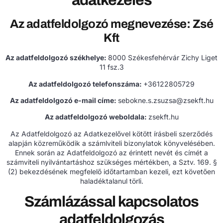
adatkezelés
Az adatfeldolgozó megnevezése: Zsé
Kft
Az adatfeldolgozó székhelye:
8000 Székesfehérvár Zichy Liget
11 fsz.3
Az adatfeldolgozó telefonszáma:
+36122805729
Az adatfeldolgozó e-mail címe:
sebokne.s.zsuzsa@zsekft.hu
Az adatfeldolgozó weboldala:
zsekft.hu
Az Adatfeldolgozó az Adatkezelővel kötött írásbeli szerződés
alapján közreműködik a számlviteli bizonylatok könyvelésében.
Ennek során az Adatfeldolgozó az érintett nevét és címét a
számviteli nyilvántartáshoz szükséges mértékben, a Sztv. 169. §
(2) bekezdésének megfelelő időtartamban kezeli, ezt követően
haladéktalanul törli.
Számlázással kapcsolatos
adatfeldolgozás