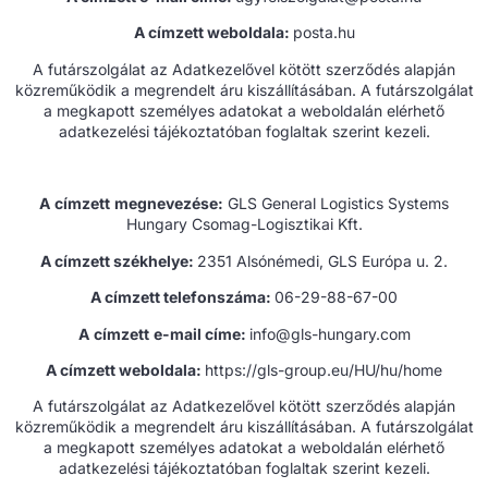
A címzett weboldala:
posta.hu
A futárszolgálat az Adatkezelővel kötött szerződés alapján
közreműködik a megrendelt áru kiszállításában. A futárszolgálat
a megkapott személyes adatokat a weboldalán elérhető
adatkezelési tájékoztatóban foglaltak szerint kezeli.
A
címzett
megnevezése:
GLS General Logistics Systems
Hungary Csomag-Logisztikai Kft.
A címzett székhelye:
2351 Alsónémedi, GLS Európa u. 2.
A
címzett telefonszáma:
06-29-88-67-00
A
címzett
e-mail
címe:
info@gls-hungary.com
A címzett weboldala:
https://gls-group.eu/HU/hu/home
A futárszolgálat az Adatkezelővel kötött szerződés alapján
közreműködik a megrendelt áru kiszállításában. A futárszolgálat
a megkapott személyes adatokat a weboldalán elérhető
adatkezelési tájékoztatóban foglaltak szerint kezeli.