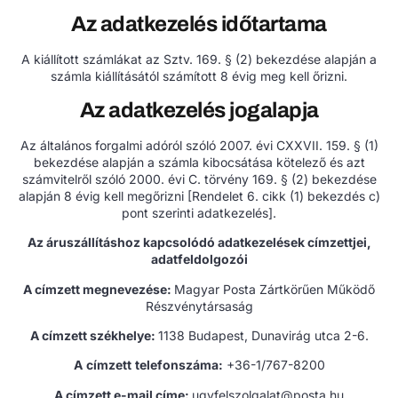
Az adatkezelés időtartama
A kiállított számlákat az Sztv. 169. § (2) bekezdése alapján a
számla kiállításától számított 8 évig meg kell őrizni.
Az adatkezelés jogalapja
Az általános forgalmi adóról szóló 2007. évi CXXVII. 159. § (1)
bekezdése alapján a számla kibocsátása kötelező és azt
számvitelről szóló 2000. évi C. törvény 169. § (2) bekezdése
alapján 8 évig kell megőrizni [Rendelet 6. cikk (1) bekezdés c)
pont szerinti adatkezelés].
Az áruszállításhoz kapcsolódó adatkezelések címzettjei,
adatfeldolgozói
A címzett megnevezése:
Magyar Posta Zártkörűen Működő
Részvénytársaság
A
címzett székhelye:
1138 Budapest, Dunavirág utca 2-6.
A
címzett
telefonszáma:
+36-1/767-8200
A címzett e-mail címe:
ugyfelszolgalat@posta.hu