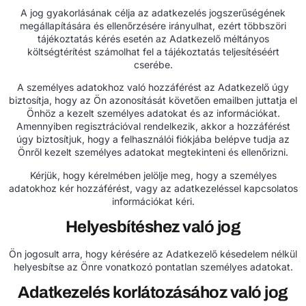
A jog gyakorlásának célja az adatkezelés jogszerűségének
megállapítására és ellenőrzésére irányulhat, ezért többszöri
tájékoztatás kérés esetén az Adatkezelő méltányos
költségtérítést számolhat fel a tájékoztatás teljesítéséért
cserébe.
A személyes adatokhoz való hozzáférést az Adatkezelő úgy
biztosítja, hogy az Ön azonosítását követően emailben juttatja el
Önhöz a kezelt személyes adatokat és az információkat.
Amennyiben regisztrációval rendelkezik, akkor a hozzáférést
úgy biztosítjuk, hogy a felhasználói fiókjába belépve tudja az
Önről kezelt személyes adatokat megtekinteni és ellenőrizni.
Kérjük, hogy kérelmében jelölje meg, hogy a személyes
adatokhoz kér hozzáférést, vagy az adatkezeléssel kapcsolatos
információkat kéri.
Helyesbítéshez való jog
Ön jogosult arra, hogy kérésére az Adatkezelő késedelem nélkül
helyesbítse az Önre vonatkozó pontatlan személyes adatokat.
Adatkezelés korlátozásához való jog