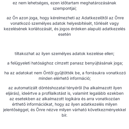
ez nem lehetséges, ezen időtartam meghatározásának
szempontjai;
az Ön azon joga, hogy kérelmezheti az Adatkezelőtől az Önre
vonatkozó személyes adatok helyesbítését, törlését vagy
kezelésének korlátozását, és jogos érdeken alapuló adatkezelés
esetén
tiltakozhat az ilyen személyes adatok kezelése ellen;
a felügyeleti hatósághoz címzett panasz benyújtásának joga;
ha az adatokat nem Öntől gyűjtötték be, a forrásukra vonatkozó
minden elérhető információ;
az automatizált döntéshozatal tényéről (ha alkalmazott ilyen
eljárás), ideértve a profilalkotást is, valamint legalább ezekben
az esetekben az alkalmazott logikára és arra vonatkozóan
érthető információkat, hogy az ilyen adatkezelés milyen
jelentőséggel, és Önre nézve milyen várható következményekkel
bír.