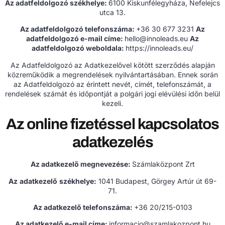
Az adatfeldolgozó székhelye:
6100 Kiskunfélegyháza, Nefelejcs
utca 13.
Az adatfeldolgozó telefonszáma:
+36 30 677 3231
Az
adatfeldolgozó e-mail címe:
hello@innoleads.eu
Az
adatfeldolgozó weboldala:
https://innoleads.eu/
Az Adatfeldolgozó az Adatkezelővel kötött szerződés alapján
közreműködik a megrendelések nyilvántartásában. Ennek során
az Adatfeldolgozó az érintett nevét, címét, telefonszámát, a
rendelések számát és időpontját a polgári jogi elévülési időn belül
kezeli.
Az online fizetéssel kapcsolatos
adatkezelés
Az adatkezelő megnevezése:
Számlaközpont Zrt
Az
adatkezelő
székhelye:
1041 Budapest, Görgey Artúr út 69-
71.
Az adatkezelő telefonszáma:
+36 20/215-0103
Az adatkezelő e-mail címe:
informacio@szamlakozpont.hu