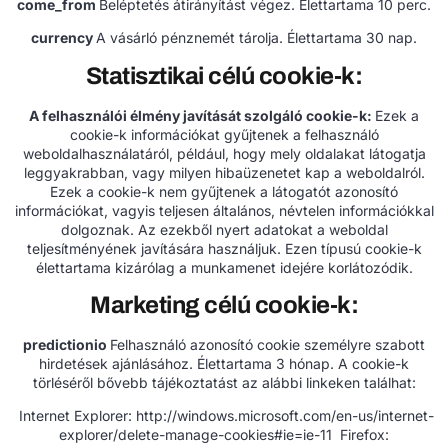
come_from
Beléptetés átirányítást végez. Élettartama 10 perc.
currency
A vásárló pénznemét tárolja. Élettartama 30 nap.
Statisztikai célú cookie-k:
A felhasználói élmény javítását szolgáló cookie-k:
Ezek a
cookie-k információkat gyűjtenek a felhasználó
weboldalhasználatáról, például, hogy mely oldalakat látogatja
leggyakrabban, vagy milyen hibaüzenetet kap a weboldalról.
Ezek a cookie-k nem gyűjtenek a látogatót azonosító
információkat, vagyis teljesen általános, névtelen információkkal
dolgoznak. Az ezekből nyert adatokat a weboldal
teljesítményének javítására használjuk. Ezen típusú cookie-k
élettartama kizárólag a munkamenet idejére korlátozódik.
Marketing célú cookie-k:
predictionio
Felhasználó azonosító cookie személyre szabott
hirdetések ajánlásához. Élettartama 3 hónap. A cookie-k
törléséről bővebb tájékoztatást az alábbi linkeken találhat:
Internet Explorer:
http://windows.microsoft.com/en-us/internet-
explorer/delete-manage-cookies#ie=ie-11
Firefox: