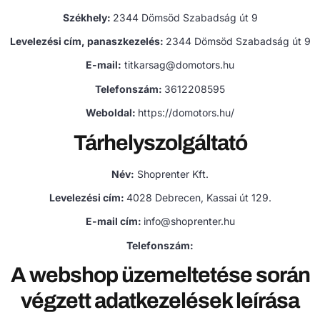
Székhely:
2344 Dömsöd Szabadság út 9
Levelezési cím, panaszkezelés:
2344 Dömsöd Szabadság út 9
E-mail:
titkarsag@domotors.hu
Telefonszám:
3612208595
Weboldal:
https://domotors.hu/
Tárhelyszolgáltató
Név:
Shoprenter Kft.
Levelezési cím:
4028 Debrecen, Kassai út 129.
E-mail cím:
info@shoprenter.hu
Telefonszám:
A webshop üzemeltetése során
végzett adatkezelések leírása