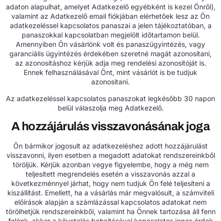
adaton alapulhat, amelyet Adatkezelő egyébként is kezel Önről),
valamint az Adatkezelő email fiókjában elérhetőek lesz az Ön
adatkezeléssel kapcsolatos panaszai a jelen tájékoztatóban, a
panaszokkal kapcsolatban megjelölt időtartamon belül.
Amennyiben Ön vásárlónk volt és panaszügyintézés, vagy
garanciális ügyintézés érdekében szeretné magát azonosítani,
az azonosításhoz kérjük adja meg rendelési azonosítóját is.
Ennek felhasználásával Önt, mint vásárlót is be tudjuk
azonosítani.
Az adatkezeléssel kapcsolatos panaszokat legkésőbb 30 napon
belül válaszolja meg Adatkezelő.
A hozzájárulás visszavonásának joga
Ön bármikor jogosult az adatkezeléshez adott hozzájárulást
visszavonni, ilyen esetben a megadott adatokat rendszereinkből
töröljük. Kérjük azonban vegye figyelembe, hogy a még nem
teljesített megrendelés esetén a visszavonás azzal a
következménnyel járhat, hogy nem tudjuk Ön felé teljesíteni a
kiszállítást. Emellett, ha a vásárlás már megvalósult, a számviteli
előírások alapján a számlázással kapcsolatos adatokat nem
törölhetjük rendszereinkből, valamint ha Önnek tartozása áll fenn
felénk, akkor a követelés behajtásával kapcsolatos jogos érdek