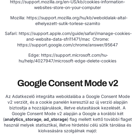
https://support.mozilla.org/en-US/kb/cookies-information-
websites-store-on-your-computer
Mozilla:
https://support.mozilla.org/hu/kb/weboldalak-altal-
elhelyezett-sutik-torlese-szamito
Safari:
https://support.apple.com/guide/safari/manage-cookies-
and-website-data-sfri11471/mac
Chrome:
https://support.google.com/chrome/answer/95647
Edge:
https://support.microsoft.com/hu-
hu/help/4027947/microsoft-edge-delete-cookies
Google Consent Mode v2
Az Adatkezelő integrálta weboldalába a Google Consent Mode
v2 verziót, és a cookie panelén keresztül az új verzió alapján
biztosítja a hozzájárulások, illetve elutasítások kezelését. A
Google Consent Mode v2 alapján a Google a korábbi két
(
analytics_storage
,
ad_storage
) flag mellett kettő további flaget
használ melyek statisztikai, illetve hirdetési célú sütik tárolása és
kiolvasására szolgálnak majd: