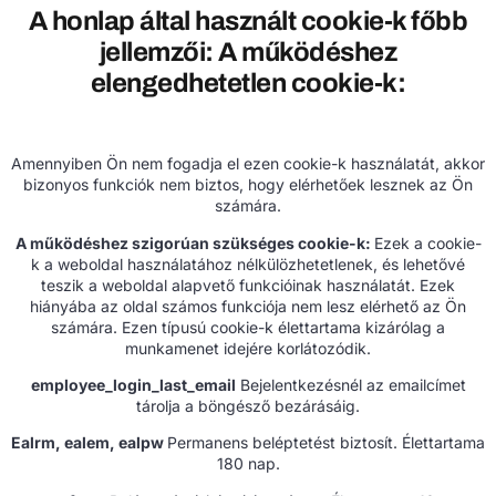
A honlap által használt cookie-k főbb
jellemzői: A működéshez
elengedhetetlen cookie-k:
Amennyiben Ön nem fogadja el ezen cookie-k használatát, akkor
bizonyos funkciók nem biztos, hogy elérhetőek lesznek az Ön
számára.
A működéshez szigorúan szükséges cookie-k:
Ezek a cookie-
k a weboldal használatához nélkülözhetetlenek, és lehetővé
teszik a weboldal alapvető funkcióinak használatát. Ezek
hiányába az oldal számos funkciója nem lesz elérhető az Ön
számára. Ezen típusú cookie-k élettartama kizárólag a
munkamenet idejére korlátozódik.
employee_login_last_email
Bejelentkezésnél az emailcímet
tárolja a böngésző bezárásáig.
Ealrm, ealem, ealpw
Permanens beléptetést biztosít. Élettartama
180 nap.